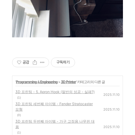
공감
구독하기
'
Programming 4 Engineering
>
3D Printer
' 카테고리의 다른 글
3D 프린팅 - 5. Apron Hook (절반의 성공 - 실패?)
2025.11.10
(1)
3D 프린팅 세번째 아이템 - Fender Stratocaster
모형
2025.11.10
(0)
3D 프린팅 두번째 아이템 - 가구 고정용 나무핀 대
용
2025.11.10
(1)