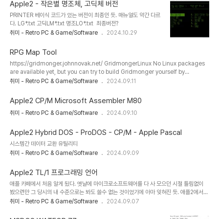
영역 지정, 영역 내 내용 삭제
Apple2 - 작은별 명조체, 고딕체 버전
PRINTER 베이식 코드가 있는 버전이 최종인 듯. 매뉴얼도 약간 다르
다. LG*.txt 고딕LM*.txt 명조LO*.txt 최종버전?
취미 - Retro PC & Game/Software
2024.10.29
RPG Map Tool
https://gridmonger.johnnovak.net/ GridmongerLinux No Linux packages
are available yet, but you can try to build Gridmonger yourself by
following the build instructions. There might be some graphical glitches
취미 - Retro PC & Game/Software
2024.09.11
when resizing and moving the application window, but otherwise the
program works perfectly.gridmonger.johnnovak.net
Apple2 CP/M Microsoft Assembler M80
취미 - Retro PC & Game/Software
2024.09.10
Apple2 Hybrid DOS - ProDOS - CP/M - Apple Pascal
시스템간 데이터 교환 유틸리티
취미 - Retro PC & Game/Software
2024.09.09
Apple2 TL/1 프로그래밍 언어
애플 카페에서 처음 알게 됬다. 옛날에 마이크로소프트웨어를 다 사 모으던 시절 틀림없이
봤으련만 그 당시의 내 수준으로는 봐도 쓸수 없는 것이었기에 아마 잊혀진 듯. 애플2에서
속도 때문에 6502 어셈블리 프로그래밍을 고민했지만 다시 다 배워서 하긴 그런 상황에 생
취미 - Retro PC & Game/Software
2024.09.07
각보다 매우 빠르고, 나름 익숙했던 파스칼 문법과 비슷해서 관심이 많이 갔다. 일단 조금 공
부는 해 보고 있지만 참 자료 찾기가 힘들다. 일본에서 만든 것이라 그런지... 일단 모은 자료