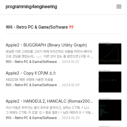
programming4engineering
취미 - Retro PC & Game/Software
99
Apple2 - BUGGRAPH (Binary Utility Graph)
옛날엔 이런 그래프를 그리기 위해 어지간히도 씨름을 하면서 베이식
으로 코딩을 했었는데... -_-; 이런 것이 있는 줄 알았으면 (구할 수 있
었을지는 모르지만) 참 편했을 듯 하다. Instruction은 영어라 다행인
취미 - Retro PC & Game/Software
2024.10.31
데, 프로그램은 독일인이 개발한게 아닌가 싶다.
Apple2 - Copy II CP/M 소스
AB2DSK 복원 과정에 사용한 자료들
취미 - Retro PC & Game/Software
2024.10.29
Apple2 - HANGEUL2, HANCALC (Romax200
0)
커서 이동은 좌우키는 셀이 좌우로 움직이고, 상하는 CTRL + L/J.
그 외에도 CTRL 키 조합 ​ Q = 종료 질문 I = 남은 메모리 G = 이동할
칸은? F = 소수점 이하 자리수 R = 재계산 상태 토글 H / U = 셀 좌,
취미 - Retro PC & Game/Software
2024.10.29
우 이동 P = 출력 (프린터) N = NEW (모두 지우시겠습니까?) X =