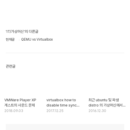
'IT/가상머신'의 다른글
현재글
QEMU vs Virtualbox
관련글
VMWare Player XP
virtualbox how to
최근 ubuntu 및 파생
게스트의 사운드 문제
disable time sync
distro 의 가상머신에서의
between host & guest
실행
2018.09.03
2017.12.25
2016.12.30
(XP)