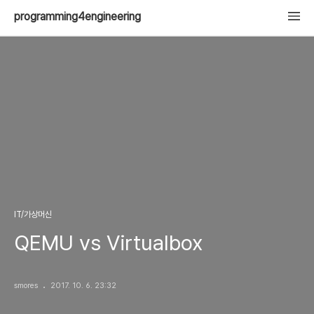
programming4engineering
IT/가상머신
QEMU vs Virtualbox
smores
2017. 10. 6. 23:32