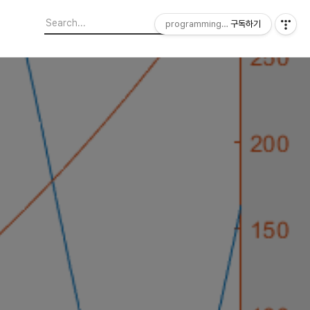
programming4engineering
구독하기