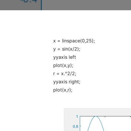
x = linspace(0,25);
y = sin(x/2);
yyaxis left
plot(x,y);
r = x.^2/2;
yyaxis right;
plot(x,r);