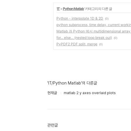
'
IT
>
Python Matlab
' 카테고리의 다른 글
Python - interpolate 1D & 2D
(0)
python subprocess, time delay, current workin
Matlab 과 Python 에서 multidimensional arra
for... else... (nested loop break out)
(0)
PyPDF2 PDF split, merge
(0)
'IT/Python Matlab'의 다른글
현재글
matlab 2 y axes overlaid plots
관련글