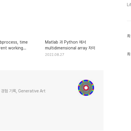
Li
최
최
근
bprocess, time
Matlab 과 Python 에서
글
rent working
multidimensional array 차이
과
인
최
2022.08.27
기
글
 기록, Generative Art