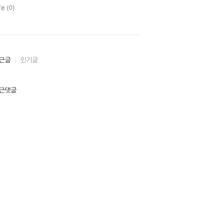
fe
(0)
근글
인기글
근댓글