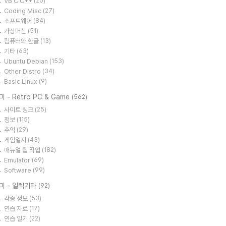
VB C C++
(20)
Coding Misc
(27)
소프트웨어
(84)
가상머신
(51)
컴퓨터와 한글
(13)
기타
(63)
Ubuntu Debian
(153)
Other Distro
(34)
Basic Linux
(9)
미 - Retro PC & Game
(562)
사이트 링크
(25)
정보
(115)
추억
(29)
게임일지
(43)
매뉴얼 팁 작업
(182)
Emulator
(69)
Software
(99)
미 - 일렉기타
(92)
각종 정보
(53)
연습 자료
(17)
연습 일기
(22)