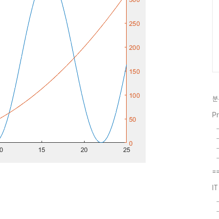
분
P
=
I