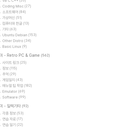
VB C C++
(20)
Coding Misc
(27)
소프트웨어
(84)
가상머신
(51)
컴퓨터와 한글
(13)
기타
(63)
Ubuntu Debian
(153)
Other Distro
(34)
Basic Linux
(9)
미 - Retro PC & Game
(562)
사이트 링크
(25)
정보
(115)
추억
(29)
게임일지
(43)
매뉴얼 팁 작업
(182)
Emulator
(69)
Software
(99)
미 - 일렉기타
(92)
각종 정보
(53)
연습 자료
(17)
연습 일기
(22)