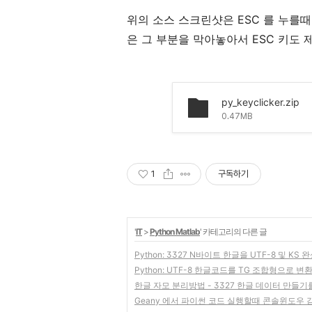
위의 소스 스크린샷은 ESC 를 누를때
은 그 부분을 막아놓아서 ESC 키도 
py_keyclicker.zip
0.47MB
1
구독하기
'
IT
>
Python Matlab
' 카테고리의 다른 글
Python: 3327 N바이트 한글을 UTF-8 및 K
Python: UTF-8 한글코드를 TG 조합형으로 변
한글 자모 분리방법 - 3327 한글 데이터 만들기
Geany 에서 파이썬 코드 실행할때 콘솔윈도우 