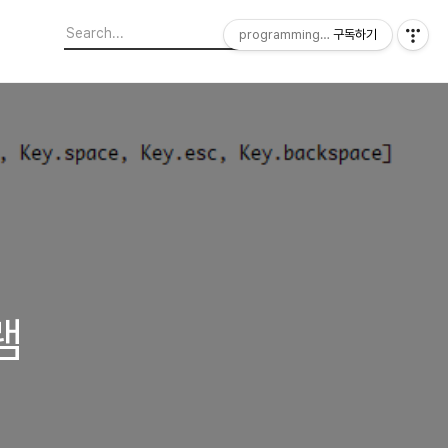
programming4engineering
구독하기
램