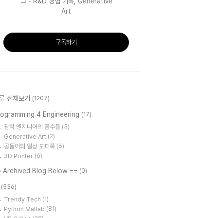
그 - R&D 경험 기록, Generative
Art
구독하기
류 전체보기
(1207)
rogramming 4 Engineering
(17)
광학 엔지니어의 꼼수들
(3)
Generative Art
(2)
공돌이의 일상 도피록
(6)
3D Printer
(6)
= Archived Blog Below ==
(0)
T
(536)
Trendy Tech
(1)
Python Matlab
(81)