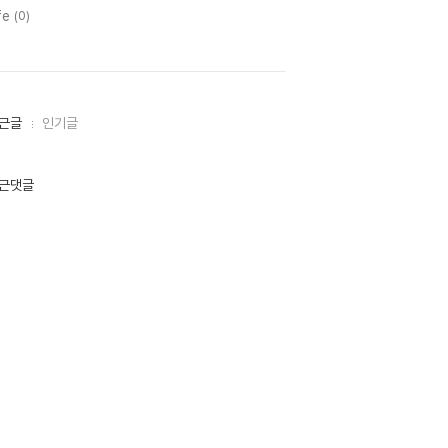
fe
(0)
근글
인기글
근댓글