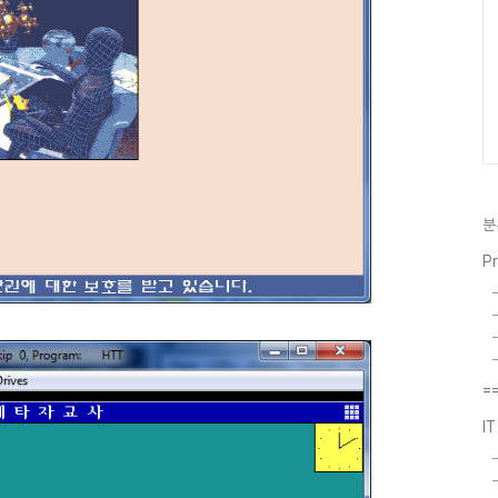
분
P
=
I