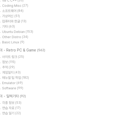
VB C C++
(20)
Coding Misc
(27)
소프트웨어
(84)
가상머신
(51)
컴퓨터와 한글
(13)
기타
(63)
Ubuntu Debian
(153)
Other Distro
(34)
Basic Linux
(9)
미 - Retro PC & Game
(562)
사이트 링크
(25)
정보
(115)
추억
(29)
게임일지
(43)
매뉴얼 팁 작업
(182)
Emulator
(69)
Software
(99)
미 - 일렉기타
(92)
각종 정보
(53)
연습 자료
(17)
연습 일기
(22)