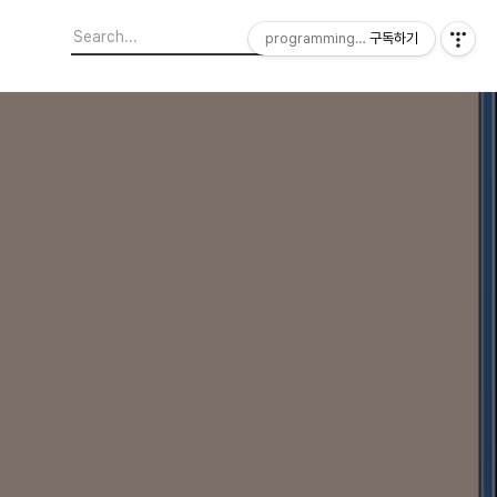
programming4engineering
구독하기