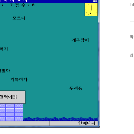
Li
최
최
근
글
과
인
최
기
글