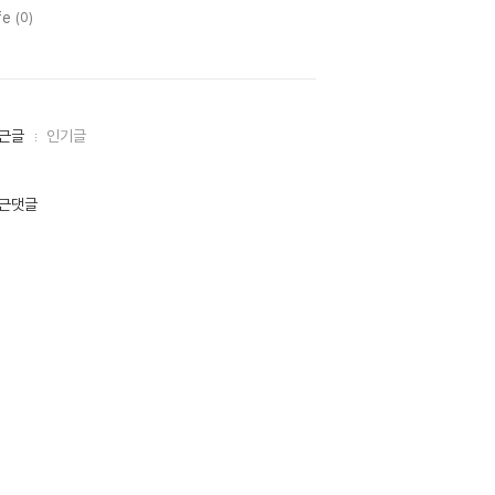
fe
(0)
근글
인기글
근댓글