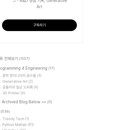
그 - R&D 경험 기록, Generative
Art
구독하기
류 전체보기
(1207)
rogramming 4 Engineering
(17)
광학 엔지니어의 꼼수들
(3)
Generative Art
(2)
공돌이의 일상 도피록
(6)
3D Printer
(6)
= Archived Blog Below ==
(0)
T
(536)
Trendy Tech
(1)
Python Matlab
(81)