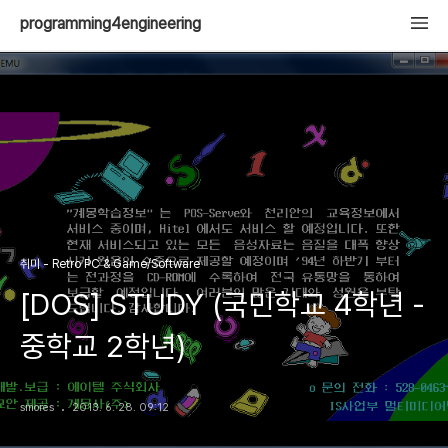
programming4engineering
취미 - Retro PC & Game/Software
[DOS] STUDY (국민학교 4학년 -
중학교 2학년)
smores
2013. 6. 28. 09:12