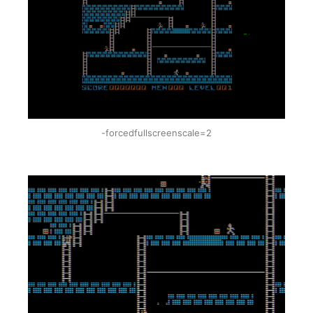
-forcedfullscreenscale=2