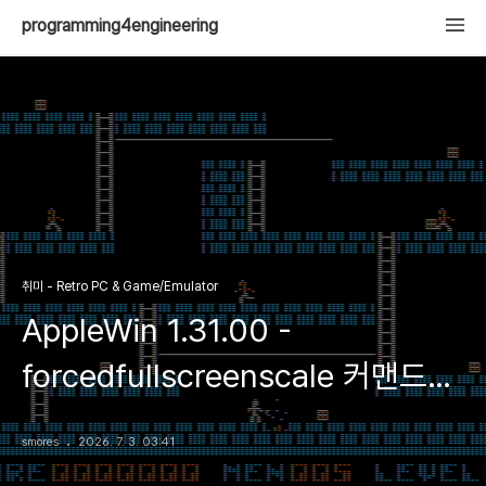
programming4engineering
취미 - Retro PC & Game/Emulator
AppleWin 1.31.00 -
forcedfullscreenscale 커맨드
옵션 추가 리빌드
smores
2026. 7. 3. 03:41