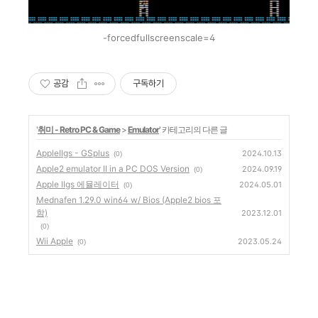
-forcedfullscreenscale=4
공감
구독하기
'
취미 - Retro PC & Game
>
Emulator
' 카테고리의 다른 글
AppleIIgs - GSplus
2024.10.13
(0)
Apple2 emulator II in a PC DOS Version
2024.09.19
(0)
Apple IIgs 에뮬레이터
2024.05.01
(0)
Mednafen 1.29.0 win64 w/ Bios (Apple2 bios 포
함)
2023.12.01
(0)
Wii Apple
2023.05.24
(0)