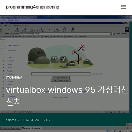
programming4engineering
IT/가상머신
virtualbox windows 95 가상머신
설치
smores
2016. 3. 20. 18:45