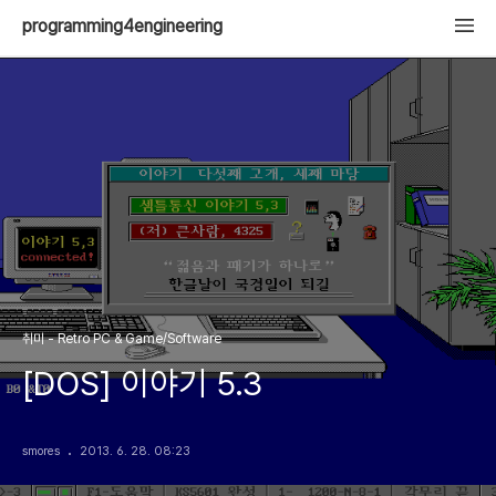
programming4engineering
취미 - Retro PC & Game/Software
[DOS] 이야기 5.3
smores
2013. 6. 28. 08:23