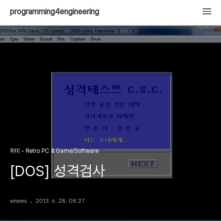
programming4engineering
취미 - Retro PC & Game/Software
[DOS] 성격검사
smores
2013. 6. 28. 08:27