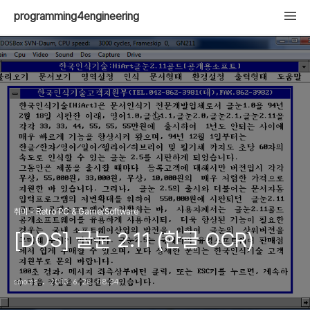
programming4engineering
취미 - Retro PC & Game/Software
[DOS] 글눈 2.11 (한글 OCR)
smores
2013. 6. 28. 08:34