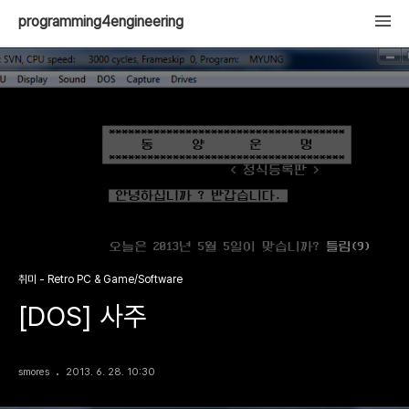
programming4engineering
취미 - Retro PC & Game/Software
[DOS] 사주
smores
2013. 6. 28. 10:30