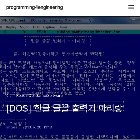
programming4engineering
취미 - Retro PC & Game/Software
[DOS] 한글 글꼴 출력기 아리랑
smores
2013. 6. 28. 13:18