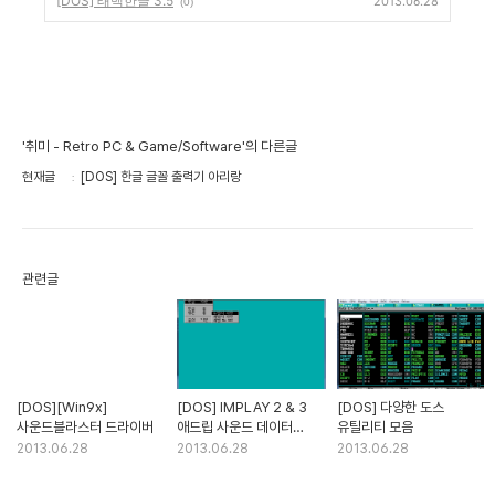
[DOS] 태백한글 3.5
2013.06.28
(0)
'취미 - Retro PC & Game/Software'의 다른글
현재글
[DOS] 한글 글꼴 출력기 아리랑
관련글
[DOS][Win9x]
[DOS] IMPLAY 2 & 3
[DOS] 다양한 도스
사운드블라스터 드라이버
애드립 사운드 데이터
유틸리티 모음
(ROL, IMS)
2013.06.28
2013.06.28
2013.06.28