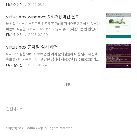
Win XP 가상머신을 사용할 경우라도 D3D 성능이 문제가 되서 예전의 XP용 게임등을 돌
IT/가상머신
2016.09.10
려보면 (예를 들면 Ys 같은...) 확실히 VMWarePlayer 와의 차이가 나타난다.
VMWarePlayer 역시 개인 사용자에게는 무료이고 해서 아주 좋은데 딱 한가지 아쉬운 점
virtualbox windows 95 가상머신 설치
은 incremental snapshot 기능이 없다는 점. 때문에 이것 저것 테스트를 위해서는 아무
버추얼박스는 기본적으로 윈도우즈 9x 를 정식으로 지원하지 않는다.
래도 virtualbox 가상머신에 snapshot 찍어두고 테스트 하다가 문제가 생기면 되돌아가
때문에 적당한 그래픽 드라이버도 마땅치 않고 (사운드는 잘 잡힌다)
고, 확실히 안정된 상태로 실제적인 일에 사용할 ..
virtualbox guest additions 도 설치가 되지 않기에 호스트와의
IT/가상머신
2016.03.20
파일 공유도 문제가 된다. 개인적으로는 윈95 시절에 다이렉트X 등을
설치해서 하는 게임은 전혀 하지 않았기에 게임에 대한 미련은 없다.
virtualbox 문제점 임시 해결
하지만 일부 사무용(?) 응용 프로그램은 아직도 돌리고 싶을 경우가 있
어제 포스팅한 virtualbox 관련 여러 문제점들에 대한 임시 해결책
다. 예를 들면 한컴에서 나왔던 한TeX 로 졸업 논문을 썼기에 이것을
확보했기에 기록을 남김 (일단은 집에서 사용중인 i3 desktop 기준
돌려서 출력물을 만들어 보고 싶을 때도 있다. 그리고 옛 웹브라우저로
으로) 문제점들http://smores.tistory.com/904 vbox 4.3.12
IT/가상머신
2016.01.24
아직도 볼 수 있는 사이트가 있는지 궁금할 때도 있기에 오랫만에
이후 버전의 경우 guest 윈도우가 최소화 되듯 축소되고 resize 불
Win95를 Virtualbox 에 설치해 보았다. 사용한 Virtualbox 버..
가 ==> 4.3.12 그대로 사용 vbox 4.3.12 사용 시 ubuntu 15.10 에
서 virtualbox guest addition 설치에서 warning이 뜨고 다 인
더보기
스톨 한 후에도 화면 resize 불가 및 공유폴더 share 가 $ sudo
mount -t vboxsf ... 로 안되는 문제 ==> vbox 5.0.4-1 용
guestaddition 으로 인스톨 (guestaddition..
관련사이트
Copyright © Daum Corp. All rights reserved.