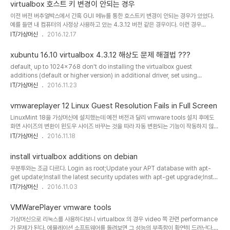
를 수동으로 정하기 위하여 monitor / display 설정 기능으로 들어가 보아도
virtualbox 호스트 키 변경이 안되는 경우
1920x1080 이 안보이고 1920x1200 으로 바로 넘어가는 현상도 있다. 이런 문제들의
이전 버전 버추얼박스에서 간혹 GUI 메뉴를 통한 호스트키 변경이 안되는 경우가 있었다.
해결 방법들을 찾아보면서 배운 정보들을 일단 정리해 둔다. 1. 1920x1080 해상도 추가
예를 들면 내 컴퓨터의 사정상 사용하고 있는 4.3.12 버전 같은 경우이다. 이런 경우
xrandr --newmode "..
virtualbox.xml 내의 내용을 강제로 수정하여 변경 가능하다. 에서 virtual key code 값
IT/가상머신
2016.12.17
을 바꾸면 된다. 예를 들어 왼쪽 CTRL + 윈도우 키로 바꾸고 싶은 경우 식으로...
xubuntu 16.10 virtualbox 4.3.12 해상도 문제 해결법 ???
default, up to 1024x768 don't do installing the virtualbox guest
additions (default or higher version) in additional driver, set using
virtualbox .... sudo apt-get install build-essential linux-headers-`uname
IT/가상머신
2016.11.23
-r` (although it doesn't install anything) sudo apt-get install virtualbox-
guest-dkms virtualbox-guest-utils virtualbox-guest-x11orsudo apt-get
vmwareplayer 12 Linux Guest Resolution Fails in Full Screen
install virtualbox* sudo apt-get install dkms..
LinuxMint 18을 가상머신에 설치했는데 예전 버전과 달리 vmware tools 설치 후에도
화면 사이즈의 변환이 윈도우 사이즈 바꾸는 것을 따라 자동 변환되는 기능이 작동하지 않는
다. 해결책을 구글에서 찾았는데 생각보다 매우 간단하다.
IT/가상머신
2016.11.18
https://communities.vmware.com/thread/527747?start=0&tstart=0 sudo
apt-get updatesudo apt-get install open-vm-tools-desktop
install virtualbox additions on debian
우분투와는 조금 다르다. Login as root;Update your APT database with apt-
get update;Install the latest security updates with apt-get upgrade;Install
required packages with apt-get install build-essential module-
IT/가상머신
2016.11.03
assistant;Configure your system for building kernel modules by running
m-a prepare;Click on Install Guest Additions… from the Devices menu,
VMWarePlayer vmware tools
then run mount /media/cdrom.Run sh /media/cdrom/VBoxLinuxA..
가상머신으로 리눅스를 사용하다보니 virtualbox 의 경우 video 쪽 관련 performance
가 문제가 된다. 에뮬레이션 소프트웨어를 돌려보면 그 성능의 부족함이 확연히 드러난다.