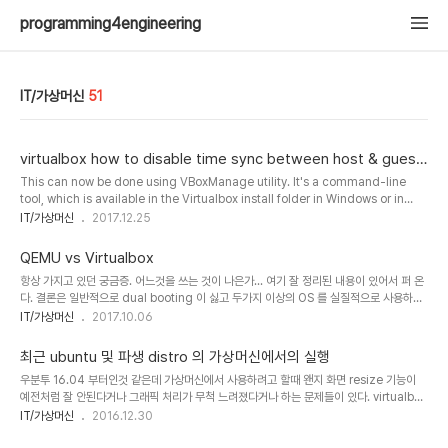
programming4engineering
IT/가상머신
51
virtualbox how to disable time sync between host & guest
(XP)
This can now be done using VBoxManage utility. It's a command-line
tool, which is available in the Virtualbox install folder in Windows or in
~/Library/Virtualbox on Mac. Turn off time syncing:vboxmanage
IT/가상머신
2017.12.25
setextradata [VMname]
"VBoxInternal/Devices/VMMDev/0/Config/GetHostTimeDisabled" "1"
QEMU vs Virtualbox
Turn it back on:vboxmanage setextradata [VMname]
항상 가지고 있던 궁금증. 어느것을 쓰는 것이 나은가... 여기 잘 정리된 내용이 있어서 퍼 온
"VBoxInternal/Devices/VMMDev/0/Config/GetHostTimeDisabled" "0"
다. 결론은 일반적으로 dual booting 이 싫고 두가지 이상의 OS 를 실질적으로 사용하고
싶은 경우라면 Virtualbox. QEMU 는 kernel development 등을 하는 사람한테 필
IT/가상머신
2017.10.06
요?? https://www.quora.com/What-are-the-pros-and-cons-of-
VirtualBox-versus-QEMU About VirtualBoxUser friendly.VirtualBox
최근 ubuntu 및 파생 distro 의 가상머신에서의 실행
supports only x86/x64 processor architecture.VirtualBox is fast and
우분투 16.04 부터인것 같은데 가상머신에서 사용하려고 할때 왠지 화면 resize 기능이
generates less CPU loadVirtualBox is for use..
예전처럼 잘 안된다거나 그래픽 처리가 무척 느려졌다거나 하는 문제들이 있다. virtualbox
나 vmwareplayer 최신버전을 사용하면서 guest additions (virtualbox) 또는
IT/가상머신
2016.12.30
vmware tools (vmware player) 를 설치해도 해결이 잘 안된다. 하다 못해 화면 해상도