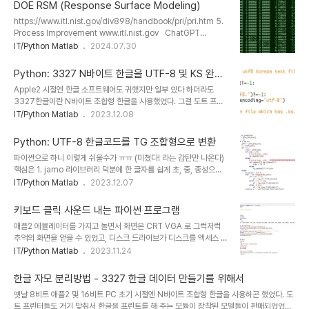
하는 것이 아니라, 파이썬 jamo 라이브러리를 이용하여 데이터 자체
DOE RSM (Response Surface Modeling)
를 바로 조합된 UTF-8 스트링으로 바꿔주게끔 하기 위함. 실시간 입
https://www.itl.nist.gov/div898/handbook/pri/pri.htm 5.
력기에 사용하려면 별도로 추가적인 기능을 포함한 오토마타 프로세
Process Improvement www.itl.nist.gov ChatGPT
스를 작성해야 한다. 왜냐하면 백스페이스 대응, 실시간 자모 조합 변
assisted RSM DOE Python code examples for 3
IT/Python Matlab
2024.07.30
화과정을 스크린에 보여주는 기능 등이 다 필요하기 때문. 이번 코드는
parameters, 2 responses
이미 입력이 완료된 상태에서 키보드 키 값만을 가지고 조합해 내는 간
소화된 오토마타이기 때문에..
Python: 3327 N바이트 한글을 UTF-8 및 KS 완성
형으로 변환
Apple2 시절엔 한글 소프트웨어도 귀했지만 일부 있다 하더라도
3327한글이란 N바이트 조합형 한글을 사용했었다. 그걸 도트 프린
터로 보내면 한글 모듈이 달려 있는 프린터들(주로 엡슨 호환기종들)
IT/Python Matlab
2023.12.08
이 한글을 인식해서 자체 한글 폰트로 출력을 해 줬었다. 그런 도트프
린터 감성의 추억 때문에 도트 프린터 에뮬레이션 코드도 작성했는데,
Python: UTF-8 한글코드를 TG 조합형으로 변환
문제는 3327 한글을 조합형으로 바꾸는 과정에서 어려움이 있었다.
파이썬으로 하니 이렇게 쉬울수가 ㅠㅠ (미쳤다! 라는 감탄만 나온다)
일단 AppleWin 으로 출력을 파일로 보내서 3327 한글 N바이트 조
핵심은 1. jamo 라이브러리 덕분에 한 글자를 쉽게 초, 중, 종성으로
합형 코드를 확보하는 것 까지는 쉬운데 이걸 TG 삼보 조합형으로 바
분리 가능 2. 조합형 초,중,종성 테이블을 그냥 스트링으로 만들어 두
IT/Python Matlab
2023.12.07
꿔줘야 비트맵 그래픽 폰트를 사용할 수 있게끔 코드 테이블의 포인터
어도 find() 함수로 바로 인덱스를 얻을 수 있다는 점 3. 초중종성 인
들을 쉽게 결정할 수 있다. 그런데 바로 삼보 조합형으로는 도저히 못
덱스 3개를 5비트 바이너리 스트링으로 만들고, '1' + 초 + 중 + 종
하겠고, 일단 KS 완성형으로 바꾸..
키보드 클릭 사운드 내는 파이썬 프로그램
16비트 바이너리를 반으로 잘라서 그냥 정수로 변경해서 정수 리스트
애플2 에뮬레이터를 가지고 놀면서 화면은 CRT VGA 로 그럭저럭
에 다 넣어버린 후, bytes() 로 바이트 어레이로 만들면 변환 끝 (아직
추억의 화면을 얻을 수 있었고, 디스크 드라이브가 디스크를 엑세스 하
은 정교하게 변환은 못하는 버전이지만 간단히 도트매트릭스 출력 에
는 소리는 에뮬레이터 중에서 MAME 최신 버전을 사용하여 얻을 수
IT/Python Matlab
2023.11.24
뮬레이션 추억놀이용으로 쓰려고 만듬)
있었다. 그런데 이 아저씨의 유튜브 쇼츠를 보면 실기의 경우 기계식
키보드의 경쾌한 클릭킹 소리가 역시 큰 추억의 한 부분으로 느껴졌다.
한글 자모 분리방법 - 3327 한글 데이터 만들기를 위해서
https://www.youtube.com/shorts/THNj1nqEEhE 그래서 키
옛날 8비트 애플2 및 16비트 PC 초기 시절엔 N바이트 조합형 한글을 사용하곤 했었다. 도
보드 클릭킹 소리를 내 주는 윈도우즈용 무료 앱들을 찾아 헤매다가 그
트 프린터들도 거기 맞춰서 한글을 프린트를 해 주는 모듈이 장착된 모델들이 판매되었었고.
런데로 맘에 드는 프로그램을 하나 찾았다. 한국분이 개발하신 것이다.