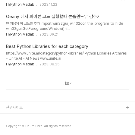
요즘 레트로 컴퓨터 취미 생활의 한 부분으로 애플2 시절 3327 한글이 사용된 소프트웨어
IT/Python Matlab
2023.11.22
(좋은 프로그램을 공개해 주셔서 감사합니다 ^^)
중 파손된 데이터의 복구나 도트 프린터 에뮬레이션 등을 해보고 있다. 그러던 중 윈도우즈
https://kagamine-rin.com/?p=339 컴퓨터로 타이핑하면 소리
에서 UTF-8 포맷으로 준비한 한글 데이터를 3327 의 입력기 방식에 맞는 자모(실제로는
가 나는 프로그램..
Geany 에서 파이썬 코드 실행할때 콘솔윈도우 감추기
매칭되는 알파벳 및 기호문자, 키보드에 하나씩 매칭됨)로 변환하려는데 완성형 한글 한글자
맨 처음에 이 코드를 추가 import win32gui, win32con the_program_to_hide =
마다 자모를 분리하고, Apple2 키보드의 키로 매칭하는 작업이 필요했다. 그때 자모 분리
win32gui.GetForegroundWindow() #
작업을 어떻게 할지 고민하다 우연히 검색에서 찾은 좋은 자료가 있어서 기록으로..
win32gui.ShowWindow(the_program_to_hide , win32con.SW_SHOW)
IT/Python Matlab
2023.09.21
win32gui.ShowWindow(the_program_to_hide , win32con.SW_HIDE)
Best Python Libraries for each category
https://www.unite.ai/category/python-libraries/ Python Libraries Archives
- Unite.AI - AI News www.unite.ai
IT/Python Matlab
2023.08.25
더보기
관련사이트
Copyright © Daum Corp. All rights reserved.