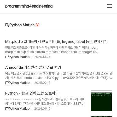
programming4engineering
IT/Python Matlab
81
Matplotlib 그래프에서 한글 타이틀, legend, label 등이 안깨지게...
윈도우즈 기준으로시작할 때 아래 두번째부터 세줄 추가로 간단히 해결 import
matplotlib.pyplot as pltfrom matplotlib import font_manager, rc
plt.rcParams['font.family'] = 'Malgun Gothic'
IT/Python Matlab
2025.10.24
plt.rcParams['axes.unicode_minus'] = False # 마이너스 기호 깨짐 방지
Anaconda 가상환경 설치 경로 변경
예전 버전을 사용할땐 (python 3.6 설치되던 버전) 다른 버전의 파이썬을 가상환경으로 설
치하기 위해서 conda create -n P310 python=3.10명령으로 설치하면 아나콘다(미
니콘다)가 설치되어 있는 폴더 안의 envs 안에 설치가 되서 편했었다. 나의 경우 윈도우즈
IT/Python Matlab
2025.02.13
10 환경을 사용하며 C:\miniconda3 에 주로 설치했기에 Geany 에디터나 VSCode
에서 가상환경의 인터프리터를 쓰기 위해 경로를 찾는데 C:\miniconda3\envs 안에서
Python - 한글 입력 조합 오토마타
찾는게 본인 계정 폴더 안에서 .conda\envs 를 찾아가는 것 보다 편하게 느껴져서였다. 그
~~~~~~~~~~~~~~~~~~ 실시간으로 조합하는 것이 아니라, 이미
런데 새 버전을 사용해보니 자꾸 .conda\envs 안에 설치해서 불편하게 느껴진다. 이것을
키가 다 입력이 된 상태라 가정하고 조합해 내는 오토마타. 3327 한
예전처럼 아나콘다가 설치된 폴더 안에 설..
글 데이터의 변환을 위해 이전의 pyautogui 를 이용해서 윈도우즈의
IT/Python Matlab
2024.09.19
노트패드에 키 입력을 시켜서 윈도우즈의 한글 입력 오토마타를 이용